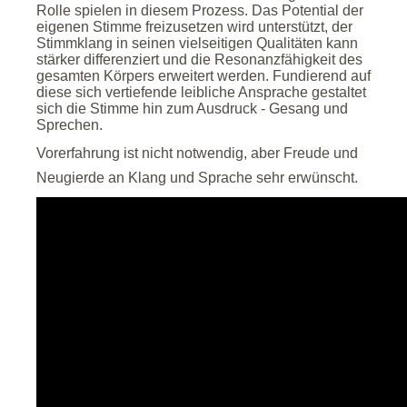
Rolle spielen in diesem Prozess. Das Potential der
eigenen Stimme freizusetzen wird unterstützt, der
Stimmklang in seinen vielseitigen Qualitäten kann
stärker differenziert und die Resonanzfähigkeit des
gesamten Körpers erweitert werden. Fundierend auf
diese sich vertiefende leibliche Ansprache gestaltet
sich die Stimme hin zum Ausdruck - Gesang und
Sprechen.
Vorerfahrung ist nicht notwendig, aber Freude und
Neugierde an Klang und Sprache sehr erwünscht.