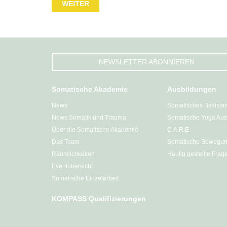
WEITER
NEWSLETTER ABONNIEREN
Somatische Akademie
Ausbildungen
News
Somatisches Basisja
News Somatik und Trauma
Somatische Yoga Aus
Über die Somatische Akademie
C.A.R.E
Das Team
Somatische Bewegun
Räumlichkeiten
Häufig gestellte Frag
Eventübersicht
Somatische Einzelarbeit
KOMPASS Qualifizierungen