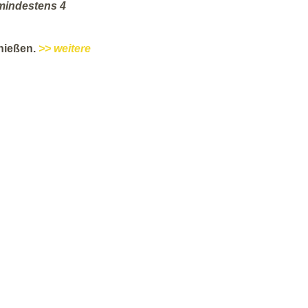
mindestens 4
nießen.
>> weitere