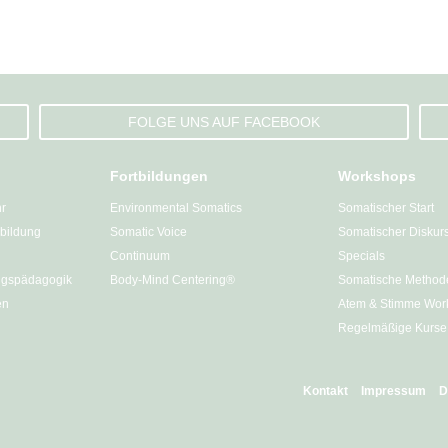
FOLGE UNS AUF FACEBOOK
Fortbildungen
Workshops
hr
Environmental Somatics
Somatischer Start
bildung
Somatic Voice
Somatischer Diskur
Continuum
Specials
gspädagogik
Body-Mind Centering®
Somatische Method
en
Atem & Stimme Wor
Regelmäßige Kurse
Kontakt
Impressum
D