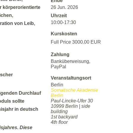
Ende
26 Jun. 2026
 körperorientierte
ichen,
Uhrzeit
10:00-17:30
ation von Leib,
Kurskosten
Full Price 3000.00 EUR
Zahlung
Banküberweisung,
PayPal
ischer
Veranstaltungsort
Berlin
Somatische Akademie
olgenden Durchlauf
Berlin
Paul-Lincke-Ufer 30
duls sollte
10999 Berlin | side
isjahr in deutsch
building
1st backyard
4th floor
sjahres. Diese