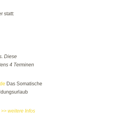
 statt:
s. Diese
tens 4 Terminen
.de
Das Somatische
ildungsurlaub
.
>> weitere Infos