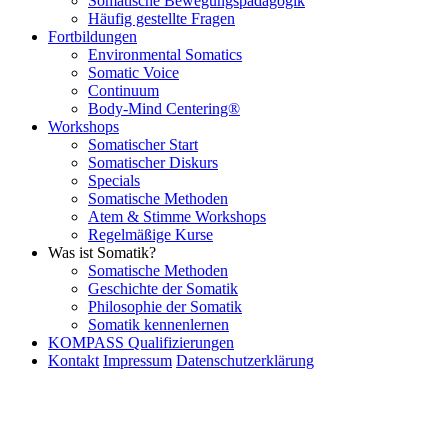
Somatische Bewegungspädagogik
Häufig gestellte Fragen
Fortbildungen
Environmental Somatics
Somatic Voice
Continuum
Body-Mind Centering®
Workshops
Somatischer Start
Somatischer Diskurs
Specials
Somatische Methoden
Atem & Stimme Workshops
Regelmäßige Kurse
Was ist Somatik?
Somatische Methoden
Geschichte der Somatik
Philosophie der Somatik
Somatik kennenlernen
KOMPASS Qualifizierungen
Kontakt
Impressum
Datenschutzerklärung