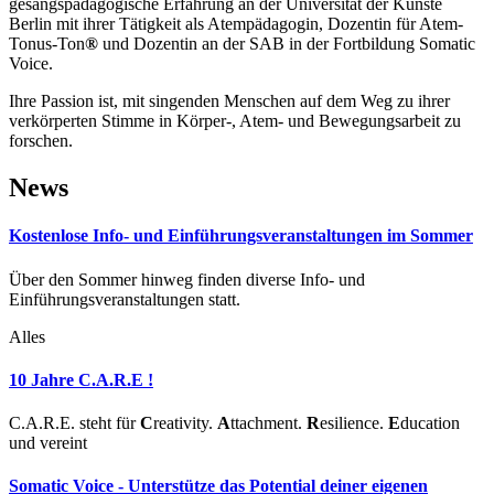
gesangspädagogische Erfahrung an der Universität der Künste
Berlin mit ihrer Tätigkeit als Atempädagogin, Dozentin für Atem-
Tonus-Ton
®
und Dozentin an der SAB in der Fortbildung Somatic
Voice.
Ihre Passion ist, mit singenden Menschen auf dem Weg zu ihrer
verkörperten Stimme in Körper-, Atem- und Bewegungsarbeit zu
forschen.
News
Kostenlose Info- und Einführungsveranstaltungen im Sommer
Über den Sommer hinweg finden diverse Info- und
Einführungsveranstaltungen statt.
Alles
10 Jahre C.A.R.E !
C.A.R.E. steht für
C
reativity.
A
ttachment.
R
esilience.
E
ducation
und vereint
Somatic Voice - Unterstütze das Potential deiner eigenen