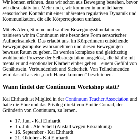
Wir können erfahren, dass wir schon aus Bewegung bestehen, bevor
wir diese aktiv tun. Mehr noch, wir kommen in unmittelbaren
sensorischen Kontakt mit einer inhärenten regulativen Dynamik und
Kommunikation, die alle Körperregionen umfasst.
Mittels Atem, Stimme und sanften Bewegungsstimulationen
trainieren wir im Continuum eine besondere Form sensorischer
Aufmerksamkeit. Das erlaubt uns, im Körperinnern entstehende
Bewegungsimpulse wahrzunehmen und diesen Bewegungen
bewusst Raum zu geben. Es werden komplexe und gleichzeitig
wohltuende Prozesse der Selbstregulation ausgelöst,, die häufig mit
mentaler und emotionaler Klarheit einher gehen – einem Gefühl von
Genährtsein, Verbundenheit und Sicherheit. Von Teilnehmenden
wird das oft als ein „nach Hause kommen“ beschrieben.
Wann findet der Continuum Workshop statt?
Kai Ehrhardt ist Mitglied in der
Continuum Teacher Association
und
hatte die Ehre und das Privileg direkt von Emilie Conrad, der
Gründerin von Continuum, zu lernen.
17. Juni - Kai Ehrhardt
15. Juli - Ate Schell (Ausfall wegen Erkrankung)
16. September - Kai Ehrhardt
21. Oktober - Kai Ehrhardt