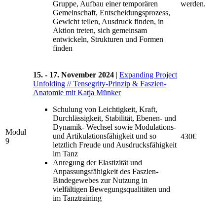
Gruppe, Aufbau einer temporären
werden.
Gemeinschaft, Entscheidungsprozess,
Gewicht teilen, Ausdruck finden, in
Aktion treten, sich gemeinsam
entwickeln, Strukturen und Formen
finden
15. - 17. November 2024
|
Expanding Project
Unfolding // Tensegrity-Prinzip & Faszien-
Anatomie mit Katja Münker
Schulung von Leichtigkeit, Kraft,
Durchlässigkeit, Stabilität, Ebenen- und
Dynamik- Wechsel sowie Modulations-
Modul
und Artikulationsfähigkeit und so
430€
9
letztlich Freude und Ausdrucksfähigkeit
im Tanz
Anregung der Elastizität und
Anpassungsfähigkeit des Faszien-
Bindegewebes zur Nutzung in
vielfältigen Bewegungsqualitäten und
im Tanztraining