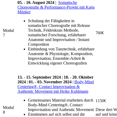
05. - 10. August 2024
|
Somatische
Choreografie & Performance-Projekt mit Katja
Münker
Schulung der Fähigkeiten in
somatischer Choreografie mit Release
Technik, Feldenkrais Methode,
Modul
760€
somatischer Forschung, erfahrbarer
7
Anatomie und Improvisation / Instant
Composition
Einbindung von Tanztechnik, erfahrbare
Anatomie & Physiologie, Komposition,
Improvisation, Ensemble-Arbeit &
Entwicklung eigener Choreografien
13. - 15. September 2024
|
18. - 20. Oktober
2024
|
01. - 03. November 2024
|
Body-Mind
Centering®, Contact Improvisation &
Authentic Movement mit Heike Kuhlmann
Gemeinsames Material erarbeiten durch
1150€
Body-Mind Centering®, Contact
Modul
Improvisation und Authentic Movement
Diese drei 
8
Einstimmen auf sich selbst und die
auf und kön