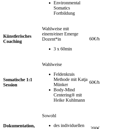
Environmental
Somatics
Fortbildung
Wahlweise mit
einem/einer Emerge
Künstlerisches
60€/h
Dozent*in
Coaching
3 x 60min
Wahlweise
Feldenkrais
Methode mit Katja
Somatische 1:1
60€/h
Münker
Session
Body-Mind
Centering® mit
Heike Kuhlmann
Sowohl
des individuellen
Dokumentation,
200€