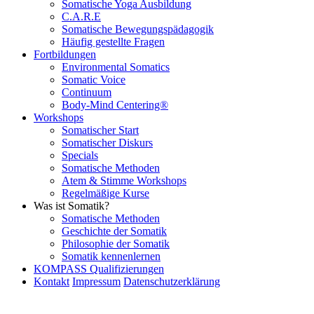
Somatische Yoga Ausbildung
C.A.R.E
Somatische Bewegungspädagogik
Häufig gestellte Fragen
Fortbildungen
Environmental Somatics
Somatic Voice
Continuum
Body-Mind Centering®
Workshops
Somatischer Start
Somatischer Diskurs
Specials
Somatische Methoden
Atem & Stimme Workshops
Regelmäßige Kurse
Was ist Somatik?
Somatische Methoden
Geschichte der Somatik
Philosophie der Somatik
Somatik kennenlernen
KOMPASS Qualifizierungen
Kontakt
Impressum
Datenschutzerklärung