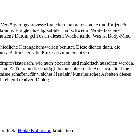
 Verkörperungsprozesse brauchen ihre ganz eigene und für jede*n
önnte. Ein gleichzeitig subtiler und schwer in Worte fassbarer
zu nutzen? Darum geht es an diesem Wochenende. Was ist Body-Mind
schiedliche Herangehensweisen benutzt. Diese dienen dazu, die
m z.B. künstlerische Prozesse zu unterstützen.
improvisatorisch, wie auch poetisch und malerisch aussehen werden.
 und Außenraum beschäftigt. Im anschliessende Austausch teilt die
isse schaffen, für welches Handeln/ künstlerisches Arbeiten dieses
n einen kreativen Dialog.
rn direkt
Heike Kuhlmann
kontaktieren.