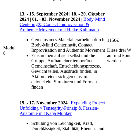
13. - 15. September 2024
|
18. - 20. Oktober
2024
|
01. - 03. November 2024
|
Body-Mind
Centering®, Contact Improvisation &
Authentic Movement mit Heike Kuhlmann
Gemeinsames Material erarbeiten durch
1150€
Body-Mind Centering®, Contact
Modul
Improvisation und Authentic Movement
Diese drei 
8
Einstimmen auf sich selbst und die
auf und kön
Gruppe, Aufbau einer temporären
werden.
Gemeinschaft, Entscheidungsprozess,
Gewicht teilen, Ausdruck finden, in
Aktion treten, sich gemeinsam
entwickeln, Strukturen und Formen
finden
15. - 17. November 2024
|
Expanding Project
Unfolding // Tensegrity-Prinzip & Faszien-
Anatomie mit Katja Münker
Schulung von Leichtigkeit, Kraft,
Durchlässigkeit, Stabilität, Ebenen- und