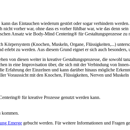
e, kann das Eintauchen wiederum gestört oder sogar verhindern werden.
 nicht vorher war, ohne dass es vorher fühlbar war, wie das denn sein k
omatischen Ansatz wie Body-Mind Centering® für Gestaltungsprozesse 
nach Körpersystem (Knochen, Muskeln, Organe, Flüssigkeiten,...) unter
und erlebt zu werden. Aus diesem Grund eignet er sich auch besonders, u
 von diesen weiter in kreative Gestaltungsprozesse, die sowohl tanz
en in eine Improvisation über, die sich mit der Verbindung von Innen-
ie Erfahrung der Einzelnen und kann darüber hinaus mögliche Erkenntn
er Voraussicht mit den Knochen, Flüssigkeiten, Nerven und Muskeln i
entering® für kreative Prozesse genutzt werden kann.
zu kommen.
dung Emerge
gebucht werden. Für weitere Informationen und Fragen ge