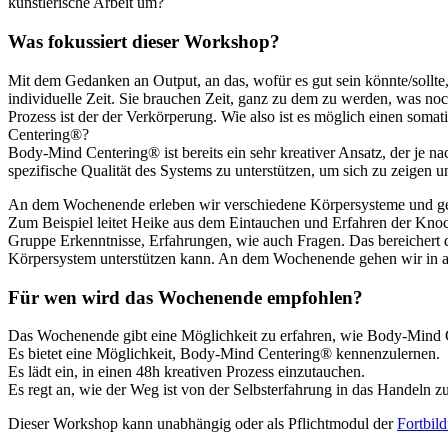
künstlerische Arbeit um?
Was fokussiert dieser Workshop?
Mit dem Gedanken an Output, an das, wofür es gut sein könnte/sollt
individuelle Zeit. Sie brauchen Zeit, ganz zu dem zu werden, was noch
Prozess ist der der Verkörperung. Wie also ist es möglich einen s
Centering®?
Body-Mind Centering® ist bereits ein sehr kreativer Ansatz, der je 
spezifische Qualität des Systems zu unterstützen, um sich zu zeigen 
An dem Wochenende erleben wir verschiedene Körpersysteme und gehen
Zum Beispiel leitet Heike aus dem Eintauchen und Erfahren der Knoch
Gruppe Erkenntnisse, Erfahrungen, wie auch Fragen. Das bereichert d
Körpersystem unterstützen kann. An dem Wochenende gehen wir in all
Für wen wird das Wochenende empfohlen?
Das Wochenende gibt eine Möglichkeit zu erfahren, wie Body-Mind C
Es bietet eine Möglichkeit, Body-Mind Centering® kennenzulernen.
Es lädt ein, in einen 48h kreativen Prozess einzutauchen.
Es regt an, wie der Weg ist von der Selbsterfahrung in das Handeln 
Dieser Workshop kann unabhängig oder als Pflichtmodul der
Fortbil