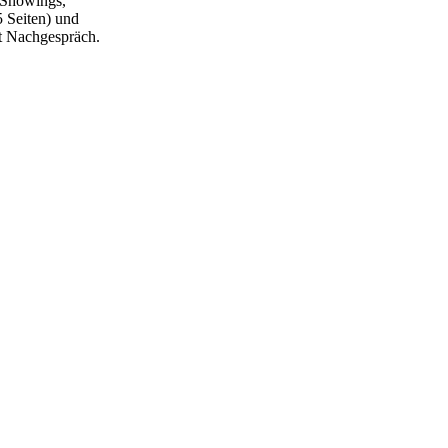
-Showings,
 Seiten) und
t Nachgespräch.